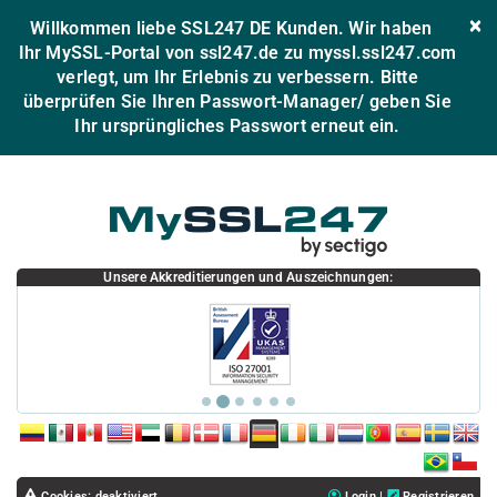
×
Willkommen liebe SSL247 DE Kunden. Wir haben
Ihr MySSL-Portal von ssl247.de zu myssl.ssl247.com
verlegt, um Ihr Erlebnis zu verbessern. Bitte
überprüfen Sie Ihren Passwort-Manager/ geben Sie
Ihr ursprüngliches Passwort erneut ein.
Unsere Akkreditierungen und Auszeichnungen:
CO
MX
PE
USA
AE
BE
DK
FR
DE
IE
IT
NL
PT
ES
SE
UK
BR
CL
Cookies: deaktiviert
Login
|
Registrieren