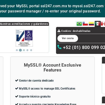
d your MySSL portal ssl247.com.mx to myssl.ssl247.com t
your password manager / re-enter your original password.
BR
CL
CO
MX
P
Nuestras acreditaciones y galardones:
Cookies: deshabilitadas
Ver cesta
+52 (01) 800 099 0
MySSL® Account Exclusive
Features
Gestor de cuenta dedicado
MySSL® access to manage SSL Certificates
Soporte técnico gratuito
Acceda a nuestra creciente Knowledge Base