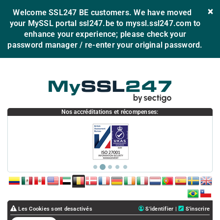
×
Welcome SSL247 BE customers. We have moved
your MySSL portal ssl247.be to myssl.ssl247.com to
enhance your experience; please check your
password manager / re-enter your original password.
Nos accréditations et récompenses:
CO
MX
PE
USA
AE
BE
DK
FR
DE
IE
IT
NL
PT
ES
SE
UK
BR
CL
Les Cookies sont desactivés
S'identifier
|
S'inscrire