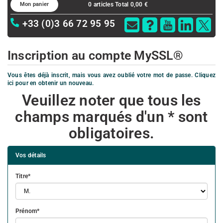
Mon panier
0 articles
Total 0,00 €
+33 (0)3 66 72 95 95
SSL
certificate
selection
Inscription au compte MySSL®
wizard.
Vous êtes déjà inscrit, mais vous avez oublié votre mot de passe. Cliquez
ici pour en obtenir un nouveau.
Veuillez noter que tous les
champs marqués d'un * sont
obligatoires.
Vos détails
Titre
Prénom